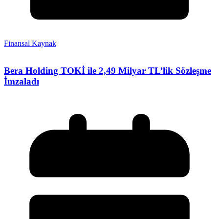
Finansal Kaynak
Bera Holding TOKİ ile 2,49 Milyar TL’lik Sözleşme
İmzaladı