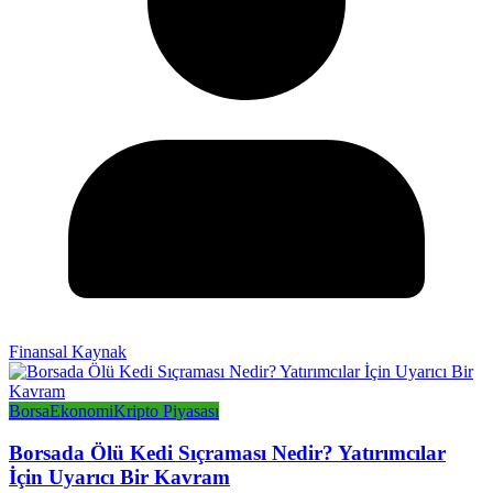
Finansal Kaynak
Borsa
Ekonomi
Kripto Piyasası
Borsada Ölü Kedi Sıçraması Nedir? Yatırımcılar
İçin Uyarıcı Bir Kavram