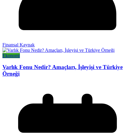
Finansal Kaynak
Ekonomi
Varlık Fonu Nedir? Amaçları, İşleyişi ve Türkiye
Örneği