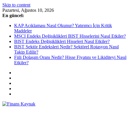
Skip to content
Pazartesi, Ağustos 10, 2026
En güncel:
KAP Açıklaması Nasıl Okunur? Yatırımcı İçin Kritik
Maddeler
MSCI Endeks Değişiklikleri BIST Hisselerini Nasıl Etkiler?
BIST Endeks Değişiklikleri Hisseleri Nasıl Etkiler?
BIST Sektör Endeksleri Nedir? Sektörel Rotasyon Nasıl
Takip Edilir?
Fiili Dolaşım Oranı Nedir? Hisse Fiyatını ve Likiditeyi Nasıl
Etkiler?