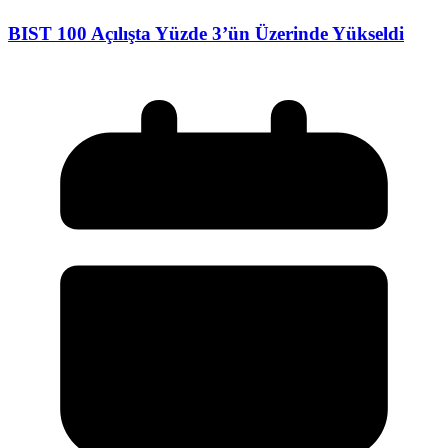
BIST 100 Açılışta Yüzde 3’ün Üzerinde Yükseldi