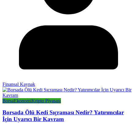
Finansal Kaynak
Borsa
Ekonomi
Kripto Piyasası
Borsada Ölü Kedi Sıçraması Nedir? Yatırımcılar
İçin Uyarıcı Bir Kavram