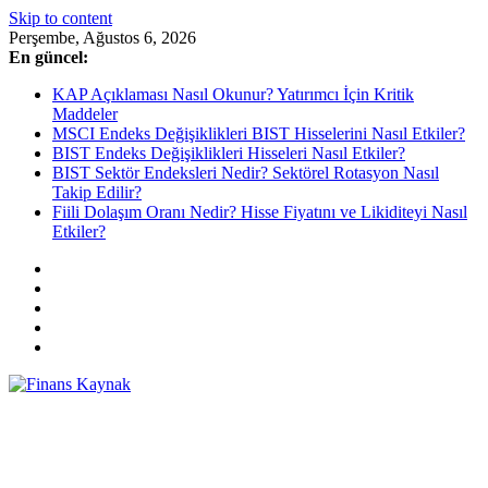
Skip to content
Perşembe, Ağustos 6, 2026
En güncel:
KAP Açıklaması Nasıl Okunur? Yatırımcı İçin Kritik
Maddeler
MSCI Endeks Değişiklikleri BIST Hisselerini Nasıl Etkiler?
BIST Endeks Değişiklikleri Hisseleri Nasıl Etkiler?
BIST Sektör Endeksleri Nedir? Sektörel Rotasyon Nasıl
Takip Edilir?
Fiili Dolaşım Oranı Nedir? Hisse Fiyatını ve Likiditeyi Nasıl
Etkiler?