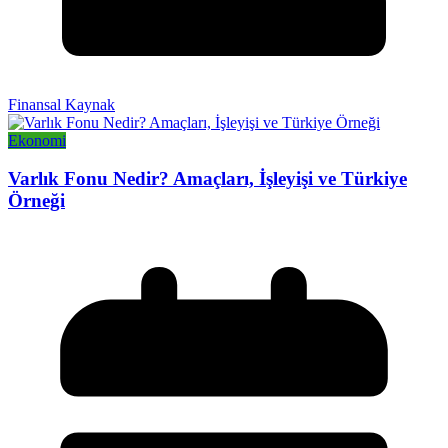
Finansal Kaynak
Ekonomi
Varlık Fonu Nedir? Amaçları, İşleyişi ve Türkiye
Örneği