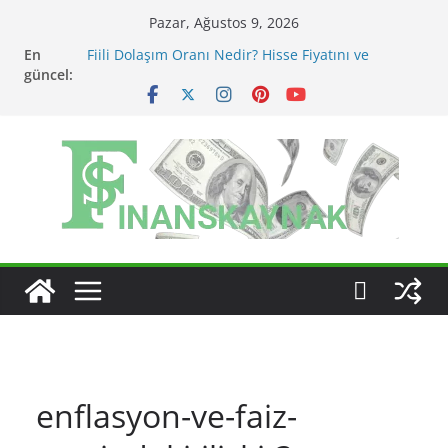
Skip
Pazar, Ağustos 9, 2026
to
En
Fiili Dolaşım Oranı Nedir? Hisse Fiyatını ve
content
güncel:
Likiditeyi Nasıl Etkiler?
KAP Açıklaması Nasıl Okunur? Yatırımcı İçin Kritik
Maddeler
MSCI Endeks Değişiklikleri BIST Hisselerini Nasıl
Etkiler?
BIST Endeks Değişiklikleri Hisseleri Nasıl Etkiler?
BIST Sektör Endeksleri Nedir? Sektörel Rotasyon
Nasıl Takip Edilir?
enflasyon-ve-faiz-