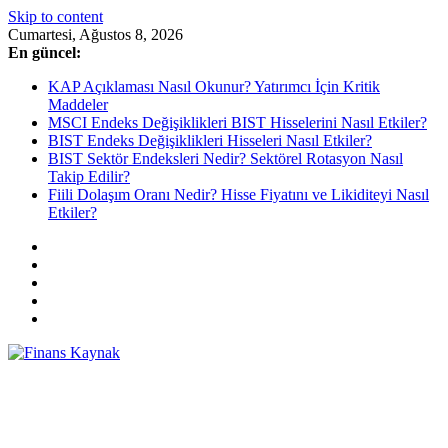
Skip to content
Cumartesi, Ağustos 8, 2026
En güncel:
KAP Açıklaması Nasıl Okunur? Yatırımcı İçin Kritik
Maddeler
MSCI Endeks Değişiklikleri BIST Hisselerini Nasıl Etkiler?
BIST Endeks Değişiklikleri Hisseleri Nasıl Etkiler?
BIST Sektör Endeksleri Nedir? Sektörel Rotasyon Nasıl
Takip Edilir?
Fiili Dolaşım Oranı Nedir? Hisse Fiyatını ve Likiditeyi Nasıl
Etkiler?