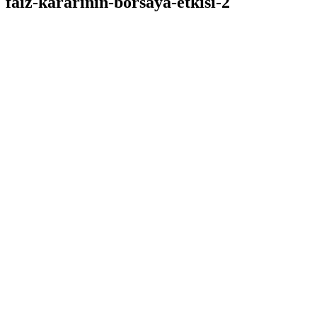
faiz-kararinin-borsaya-etkisi-2