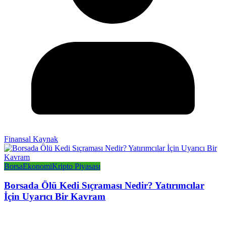
Finansal Kaynak
Borsa
Ekonomi
Kripto Piyasası
Borsada Ölü Kedi Sıçraması Nedir? Yatırımcılar
İçin Uyarıcı Bir Kavram