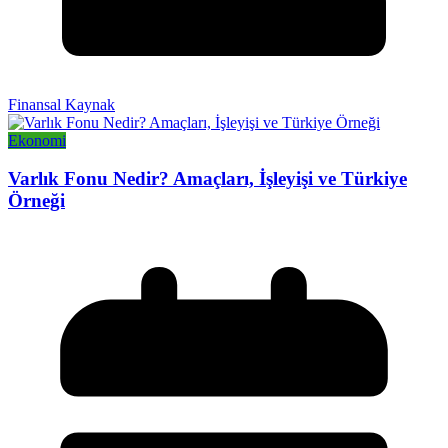
Finansal Kaynak
Ekonomi
Varlık Fonu Nedir? Amaçları, İşleyişi ve Türkiye
Örneği