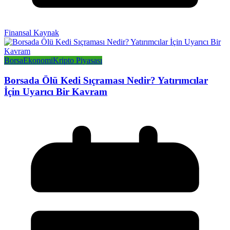
Finansal Kaynak
Borsa
Ekonomi
Kripto Piyasası
Borsada Ölü Kedi Sıçraması Nedir? Yatırımcılar
İçin Uyarıcı Bir Kavram