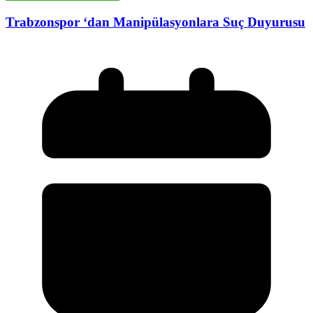
Trabzonspor ‘dan Manipülasyonlara Suç Duyurusu