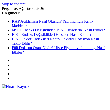
Skip to content
Perşembe, Ağustos 6, 2026
En güncel:
KAP Açıklaması Nasıl Okunur? Yatırımcı İçin Kritik
Maddeler
MSCI Endeks Değişiklikleri BIST Hisselerini Nasıl Etkiler?
BIST Endeks Değişiklikleri Hisseleri Nasıl Etkiler?
BIST Sektör Endeksleri Nedir? Sektörel Rotasyon Nasıl
Takip Edilir?
Fiili Dolaşım Oranı Nedir? Hisse Fiyatını ve Likiditeyi Nasıl
Etkiler?