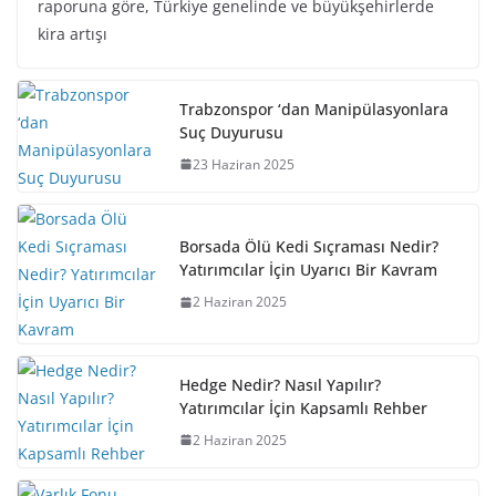
raporuna göre, Türkiye genelinde ve büyükşehirlerde
kira artışı
Trabzonspor ‘dan Manipülasyonlara
Suç Duyurusu
23 Haziran 2025
Borsada Ölü Kedi Sıçraması Nedir?
Yatırımcılar İçin Uyarıcı Bir Kavram
2 Haziran 2025
Hedge Nedir? Nasıl Yapılır?
Yatırımcılar İçin Kapsamlı Rehber
2 Haziran 2025