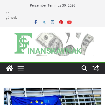
Skip
Perşembe, Temmuz 30, 2026
to
En
content
güncel: