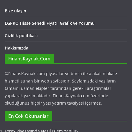
Bize ulaşın
EGPRO Hisse Senedi Fiyatı, Grafik ve Yorumu
Gizlilik politikası
Hakkımızda
FinansKaynak.Com
©FinansKaynak.com piyasalar ve borsa ile alakalı makale
hizmeti sunan bir web sayfasıdır. Sayfamızdaki yazıların
tamamı uzman ekipler tarafından gerekli araştırmalar
yapılarak yazılmaktadır. FinansKaynak.com üzerinde
okuduğunuz hiçbir yazı yatırım tavsiyesi içermez.
En Çok Okunanlar
Forex Piyasasında Nasıl İşlem Yapılır?