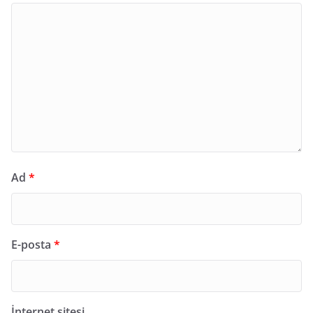
Ad
*
E-posta
*
İnternet sitesi