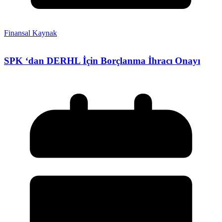
Finansal Kaynak
SPK ‘dan DERHL İçin Borçlanma İhracı Onayı