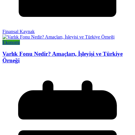
Finansal Kaynak
Ekonomi
Varlık Fonu Nedir? Amaçları, İşleyişi ve Türkiye
Örneği