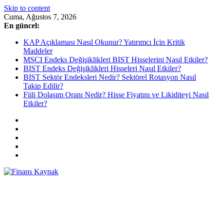
Skip to content
Cuma, Ağustos 7, 2026
En güncel:
KAP Açıklaması Nasıl Okunur? Yatırımcı İçin Kritik
Maddeler
MSCI Endeks Değişiklikleri BIST Hisselerini Nasıl Etkiler?
BIST Endeks Değişiklikleri Hisseleri Nasıl Etkiler?
BIST Sektör Endeksleri Nedir? Sektörel Rotasyon Nasıl
Takip Edilir?
Fiili Dolaşım Oranı Nedir? Hisse Fiyatını ve Likiditeyi Nasıl
Etkiler?