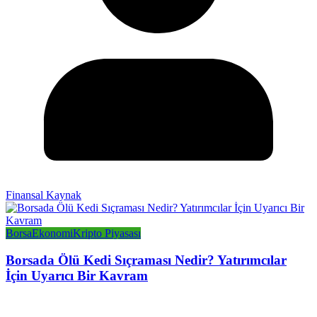
Finansal Kaynak
Borsa
Ekonomi
Kripto Piyasası
Borsada Ölü Kedi Sıçraması Nedir? Yatırımcılar
İçin Uyarıcı Bir Kavram