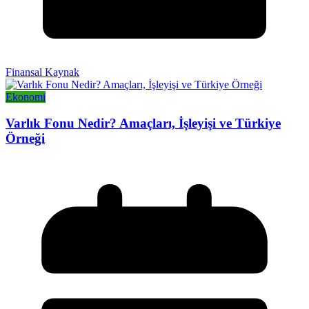
Finansal Kaynak
Ekonomi
Varlık Fonu Nedir? Amaçları, İşleyişi ve Türkiye
Örneği