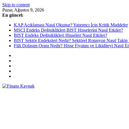
Skip to content
Pazar, Ağustos 9, 2026
En güncel:
KAP Açıklaması Nasıl Okunur? Yatırımcı İçin Kritik Maddeler
MSCI Endeks Değişiklikleri BIST Hisselerini Nasıl Etkiler?
BIST Endeks Değişiklikleri Hisseleri Nasıl Etkiler?
BIST Sektör Endeksleri Nedir? Sektörel Rotasyon Nasıl Takip 
Fiili Dolaşım Oranı Nedir? Hisse Fiyatını ve Likiditeyi Nasıl Et