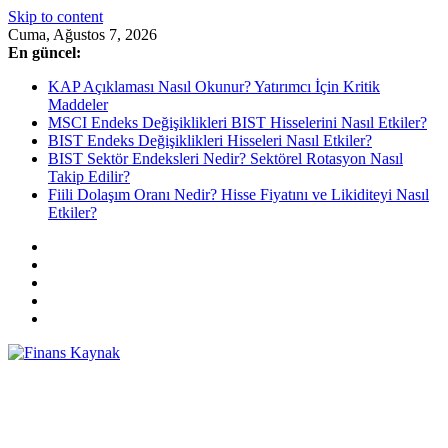
Skip to content
Cuma, Ağustos 7, 2026
En güncel:
KAP Açıklaması Nasıl Okunur? Yatırımcı İçin Kritik
Maddeler
MSCI Endeks Değişiklikleri BIST Hisselerini Nasıl Etkiler?
BIST Endeks Değişiklikleri Hisseleri Nasıl Etkiler?
BIST Sektör Endeksleri Nedir? Sektörel Rotasyon Nasıl
Takip Edilir?
Fiili Dolaşım Oranı Nedir? Hisse Fiyatını ve Likiditeyi Nasıl
Etkiler?