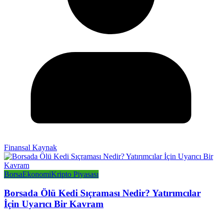
Finansal Kaynak
Borsa
Ekonomi
Kripto Piyasası
Borsada Ölü Kedi Sıçraması Nedir? Yatırımcılar
İçin Uyarıcı Bir Kavram