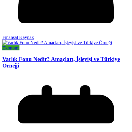
Finansal Kaynak
Ekonomi
Varlık Fonu Nedir? Amaçları, İşleyişi ve Türkiye
Örneği