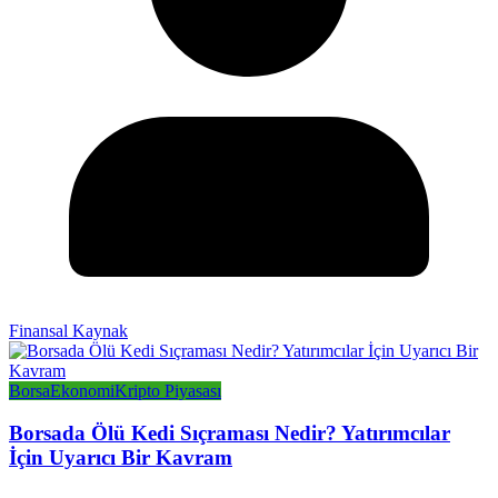
Finansal Kaynak
Borsa
Ekonomi
Kripto Piyasası
Borsada Ölü Kedi Sıçraması Nedir? Yatırımcılar
İçin Uyarıcı Bir Kavram