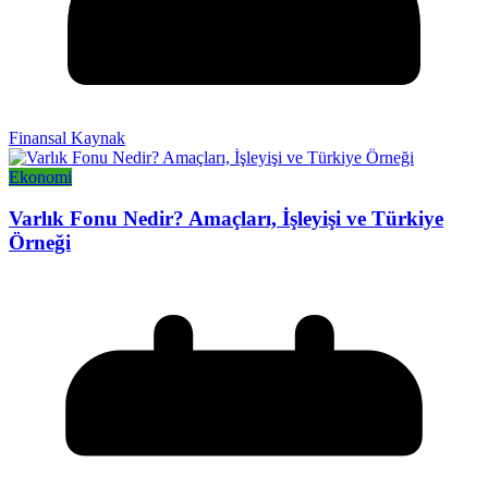
Finansal Kaynak
Ekonomi
Varlık Fonu Nedir? Amaçları, İşleyişi ve Türkiye
Örneği