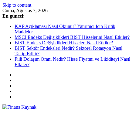
Skip to content
Cuma, Ağustos 7, 2026
En güncel:
KAP Açıklaması Nasıl Okunur? Yatırımcı İçin Kritik
Maddeler
MSCI Endeks Değişiklikleri BIST Hisselerini Nasıl Etkiler?
BIST Endeks Değişiklikleri Hisseleri Nasıl Etkiler?
BIST Sektör Endeksleri Nedir? Sektörel Rotasyon Nasıl
Takip Edilir?
Fiili Dolaşım Oranı Nedir? Hisse Fiyatını ve Likiditeyi Nasıl
Etkiler?