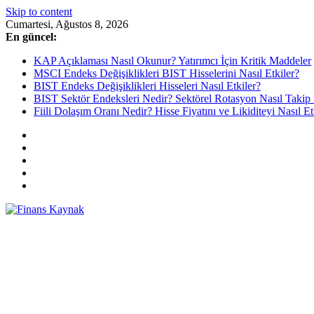
Skip to content
Cumartesi, Ağustos 8, 2026
En güncel:
KAP Açıklaması Nasıl Okunur? Yatırımcı İçin Kritik Maddeler
MSCI Endeks Değişiklikleri BIST Hisselerini Nasıl Etkiler?
BIST Endeks Değişiklikleri Hisseleri Nasıl Etkiler?
BIST Sektör Endeksleri Nedir? Sektörel Rotasyon Nasıl Takip 
Fiili Dolaşım Oranı Nedir? Hisse Fiyatını ve Likiditeyi Nasıl Et