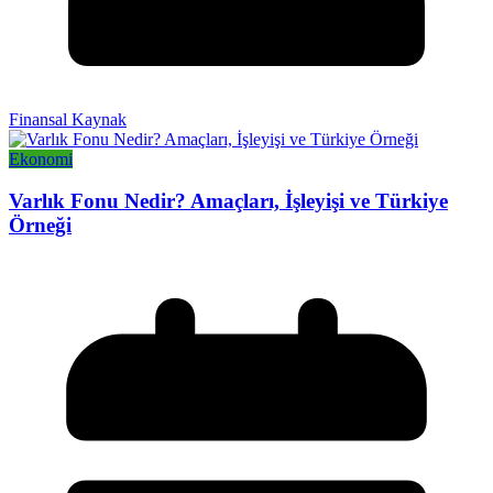
Finansal Kaynak
Ekonomi
Varlık Fonu Nedir? Amaçları, İşleyişi ve Türkiye
Örneği