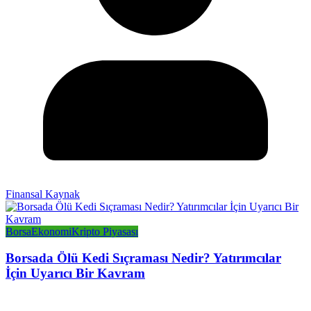
Finansal Kaynak
Borsa
Ekonomi
Kripto Piyasası
Borsada Ölü Kedi Sıçraması Nedir? Yatırımcılar
İçin Uyarıcı Bir Kavram