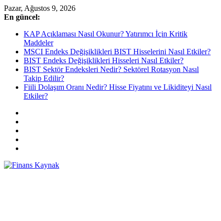
Skip
Pazar, Ağustos 9, 2026
to
En güncel:
content
KAP Açıklaması Nasıl Okunur? Yatırımcı İçin Kritik
Maddeler
MSCI Endeks Değişiklikleri BIST Hisselerini Nasıl Etkiler?
BIST Endeks Değişiklikleri Hisseleri Nasıl Etkiler?
BIST Sektör Endeksleri Nedir? Sektörel Rotasyon Nasıl
Takip Edilir?
Fiili Dolaşım Oranı Nedir? Hisse Fiyatını ve Likiditeyi Nasıl
Etkiler?