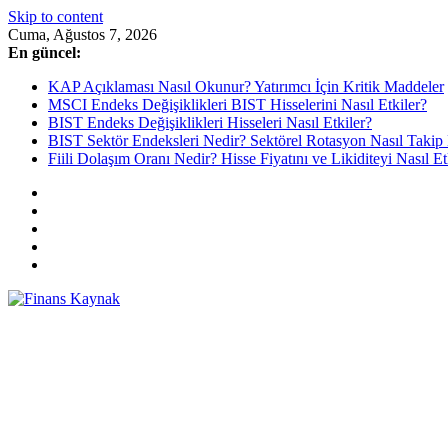
Skip to content
Cuma, Ağustos 7, 2026
En güncel:
KAP Açıklaması Nasıl Okunur? Yatırımcı İçin Kritik Maddeler
MSCI Endeks Değişiklikleri BIST Hisselerini Nasıl Etkiler?
BIST Endeks Değişiklikleri Hisseleri Nasıl Etkiler?
BIST Sektör Endeksleri Nedir? Sektörel Rotasyon Nasıl Takip 
Fiili Dolaşım Oranı Nedir? Hisse Fiyatını ve Likiditeyi Nasıl Et