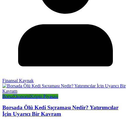
Finansal Kaynak
Borsa
Ekonomi
Kripto Piyasası
Borsada Ölü Kedi Sıçraması Nedir? Yatırımcılar
İçin Uyarıcı Bir Kavram