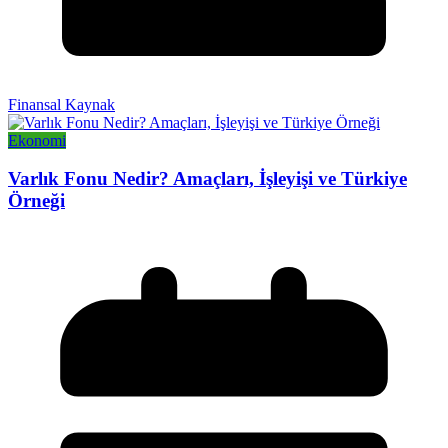
Finansal Kaynak
Ekonomi
Varlık Fonu Nedir? Amaçları, İşleyişi ve Türkiye
Örneği