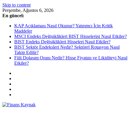
Skip to content
Perşembe, Ağustos 6, 2026
En güncel:
KAP Açıklaması Nasıl Okunur? Yatırımcı İçin Kritik
Maddeler
MSCI Endeks Değişiklikleri BIST Hisselerini Nasıl Etkiler?
BIST Endeks Değişiklikleri Hisseleri Nasıl Etkiler?
BIST Sektör Endeksleri Nedir? Sektörel Rotasyon Nasıl
Takip Edilir?
Fiili Dolaşım Oranı Nedir? Hisse Fiyatını ve Likiditeyi Nasıl
Etkiler?