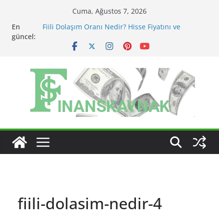
Skip
Cuma, Ağustos 7, 2026
to
En
Fiili Dolaşım Oranı Nedir? Hisse Fiyatını ve
content
güncel:
Likiditeyi Nasıl Etkiler?
KAP Açıklaması Nasıl Okunur? Yatırımcı İçin Kritik
Maddeler
MSCI Endeks Değişiklikleri BIST Hisselerini Nasıl
Etkiler?
BIST Endeks Değişiklikleri Hisseleri Nasıl Etkiler?
BIST Sektör Endeksleri Nedir? Sektörel Rotasyon
Nasıl Takip Edilir?
fiili-dolasim-nedir-4