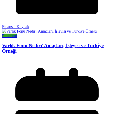
Finansal Kaynak
Ekonomi
Varlık Fonu Nedir? Amaçları, İşleyişi ve Türkiye
Örneği