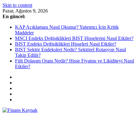
Skip to content
Pazar, Ağustos 9, 2026
En güncel:
KAP Açıklaması Nasıl Okunur? Yatırımcı İçin Kritik
Maddeler
MSCI Endeks Değişiklikleri BIST Hisselerini Nasıl Etkiler?
BIST Endeks Değişiklikleri Hisseleri Nasıl Etkiler?
BIST Sektör Endeksleri Nedir? Sektörel Rotasyon Nasıl
Takip Edilir?
Fiili Dolaşım Oranı Nedir? Hisse Fiyatını ve Likiditeyi Nasıl
Etkiler?