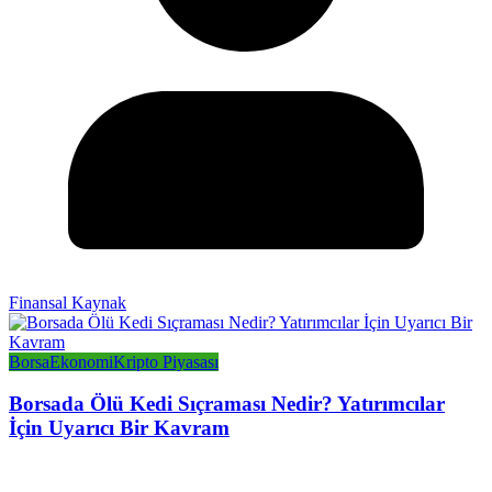
Finansal Kaynak
Borsa
Ekonomi
Kripto Piyasası
Borsada Ölü Kedi Sıçraması Nedir? Yatırımcılar
İçin Uyarıcı Bir Kavram