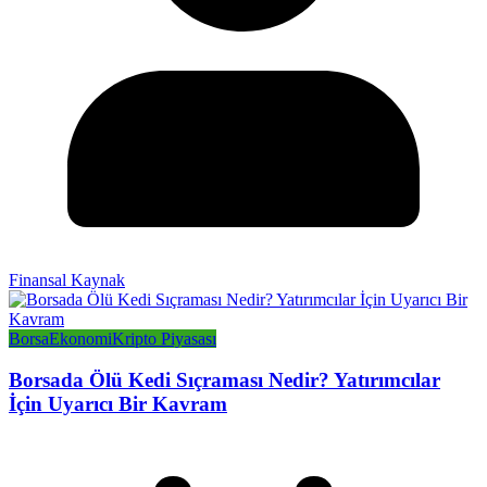
Finansal Kaynak
Borsa
Ekonomi
Kripto Piyasası
Borsada Ölü Kedi Sıçraması Nedir? Yatırımcılar
İçin Uyarıcı Bir Kavram