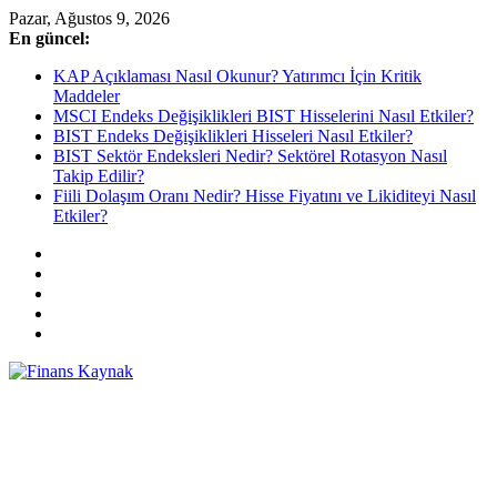
Skip
Pazar, Ağustos 9, 2026
to
En güncel:
content
KAP Açıklaması Nasıl Okunur? Yatırımcı İçin Kritik
Maddeler
MSCI Endeks Değişiklikleri BIST Hisselerini Nasıl Etkiler?
BIST Endeks Değişiklikleri Hisseleri Nasıl Etkiler?
BIST Sektör Endeksleri Nedir? Sektörel Rotasyon Nasıl
Takip Edilir?
Fiili Dolaşım Oranı Nedir? Hisse Fiyatını ve Likiditeyi Nasıl
Etkiler?