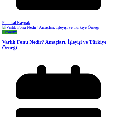
Finansal Kaynak
Ekonomi
Varlık Fonu Nedir? Amaçları, İşleyişi ve Türkiye
Örneği