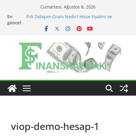
Skip
Cumartesi, Ağustos 8, 2026
to
En
Fiili Dolaşım Oranı Nedir? Hisse Fiyatını ve
content
güncel:
Likiditeyi Nasıl Etkiler?
KAP Açıklaması Nasıl Okunur? Yatırımcı İçin Kritik
Maddeler
MSCI Endeks Değişiklikleri BIST Hisselerini Nasıl
Etkiler?
BIST Endeks Değişiklikleri Hisseleri Nasıl Etkiler?
BIST Sektör Endeksleri Nedir? Sektörel Rotasyon
Nasıl Takip Edilir?
viop-demo-hesap-1