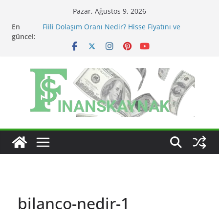
Skip
Pazar, Ağustos 9, 2026
to
En
Fiili Dolaşım Oranı Nedir? Hisse Fiyatını ve
content
güncel:
Likiditeyi Nasıl Etkiler?
KAP Açıklaması Nasıl Okunur? Yatırımcı İçin Kritik
Maddeler
MSCI Endeks Değişiklikleri BIST Hisselerini Nasıl
Etkiler?
BIST Endeks Değişiklikleri Hisseleri Nasıl Etkiler?
BIST Sektör Endeksleri Nedir? Sektörel Rotasyon
Nasıl Takip Edilir?
bilanco-nedir-1