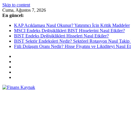
Skip to content
Cuma, Ağustos 7, 2026
En güncel:
KAP Açıklaması Nasıl Okunur? Yatırımcı İçin Kritik Maddeler
MSCI Endeks Değişiklikleri BIST Hisselerini Nasıl Etkiler?
BIST Endeks Değişiklikleri Hisseleri Nasıl Etkiler?
BIST Sektör Endeksleri Nedir? Sektörel Rotasyon Nasıl Takip 
Fiili Dolaşım Oranı Nedir? Hisse Fiyatını ve Likiditeyi Nasıl Et