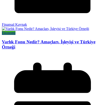
Finansal Kaynak
Ekonomi
Varlık Fonu Nedir? Amaçları, İşleyişi ve Türkiye
Örneği