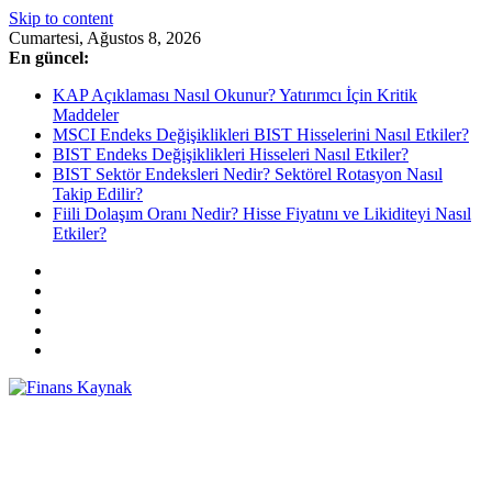
Skip to content
Cumartesi, Ağustos 8, 2026
En güncel:
KAP Açıklaması Nasıl Okunur? Yatırımcı İçin Kritik
Maddeler
MSCI Endeks Değişiklikleri BIST Hisselerini Nasıl Etkiler?
BIST Endeks Değişiklikleri Hisseleri Nasıl Etkiler?
BIST Sektör Endeksleri Nedir? Sektörel Rotasyon Nasıl
Takip Edilir?
Fiili Dolaşım Oranı Nedir? Hisse Fiyatını ve Likiditeyi Nasıl
Etkiler?