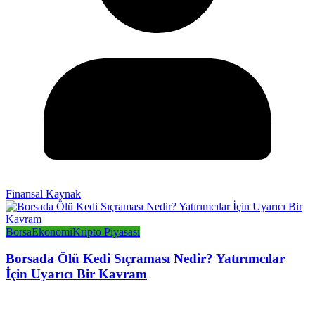
Finansal Kaynak
Borsa
Ekonomi
Kripto Piyasası
Borsada Ölü Kedi Sıçraması Nedir? Yatırımcılar
İçin Uyarıcı Bir Kavram