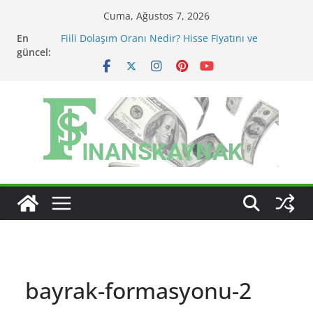
Skip
Cuma, Ağustos 7, 2026
to
En
Fiili Dolaşım Oranı Nedir? Hisse Fiyatını ve
content
güncel:
Likiditeyi Nasıl Etkiler?
KAP Açıklaması Nasıl Okunur? Yatırımcı İçin Kritik
Maddeler
MSCI Endeks Değişiklikleri BIST Hisselerini Nasıl
Etkiler?
BIST Endeks Değişiklikleri Hisseleri Nasıl Etkiler?
BIST Sektör Endeksleri Nedir? Sektörel Rotasyon
Nasıl Takip Edilir?
bayrak-formasyonu-2