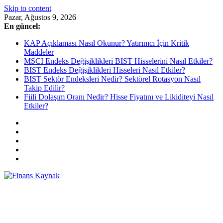
Skip to content
Pazar, Ağustos 9, 2026
En güncel:
KAP Açıklaması Nasıl Okunur? Yatırımcı İçin Kritik
Maddeler
MSCI Endeks Değişiklikleri BIST Hisselerini Nasıl Etkiler?
BIST Endeks Değişiklikleri Hisseleri Nasıl Etkiler?
BIST Sektör Endeksleri Nedir? Sektörel Rotasyon Nasıl
Takip Edilir?
Fiili Dolaşım Oranı Nedir? Hisse Fiyatını ve Likiditeyi Nasıl
Etkiler?