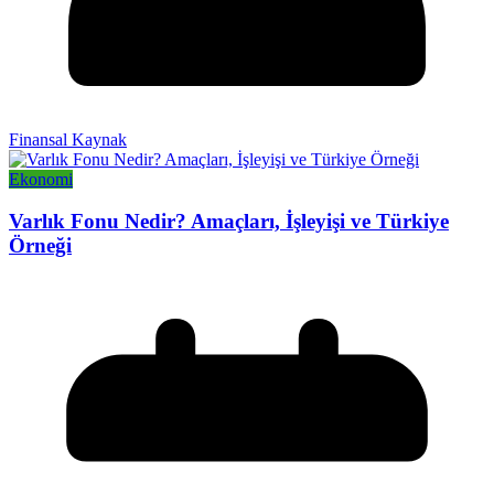
Finansal Kaynak
Ekonomi
Varlık Fonu Nedir? Amaçları, İşleyişi ve Türkiye
Örneği