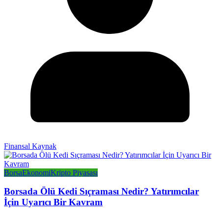
Finansal Kaynak
Borsa
Ekonomi
Kripto Piyasası
Borsada Ölü Kedi Sıçraması Nedir? Yatırımcılar
İçin Uyarıcı Bir Kavram