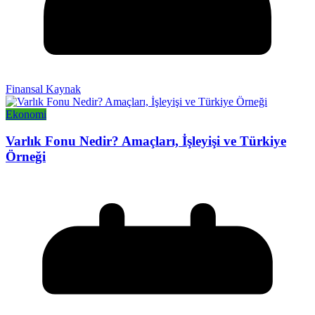
Finansal Kaynak
Ekonomi
Varlık Fonu Nedir? Amaçları, İşleyişi ve Türkiye
Örneği