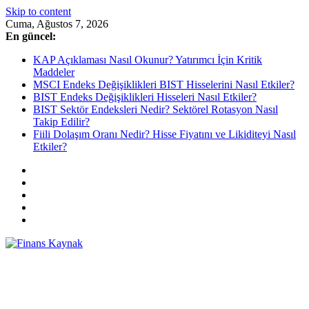
Skip to content
Cuma, Ağustos 7, 2026
En güncel:
KAP Açıklaması Nasıl Okunur? Yatırımcı İçin Kritik
Maddeler
MSCI Endeks Değişiklikleri BIST Hisselerini Nasıl Etkiler?
BIST Endeks Değişiklikleri Hisseleri Nasıl Etkiler?
BIST Sektör Endeksleri Nedir? Sektörel Rotasyon Nasıl
Takip Edilir?
Fiili Dolaşım Oranı Nedir? Hisse Fiyatını ve Likiditeyi Nasıl
Etkiler?