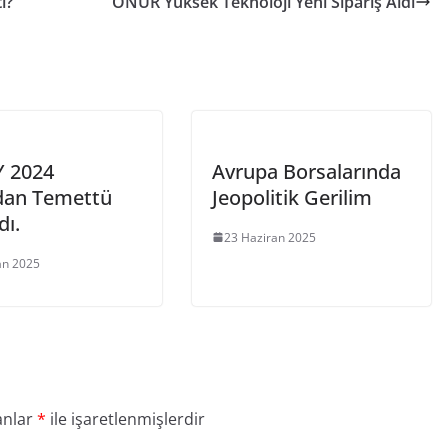
ı?
ONUR Yüksek Teknoloji Yeni Sipariş Aldı
 2024
Avrupa Borsalarında
dan Temettü
Jeopolitik Gerilim
dı.
23 Haziran 2025
an 2025
anlar
*
ile işaretlenmişlerdir