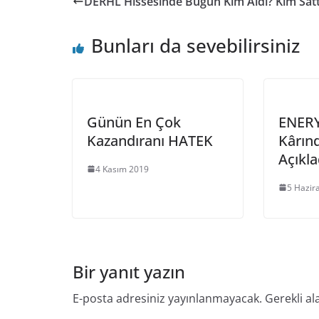
DERHL Hissesinde Bugün Kim Aldı? Kim Satt
Bunları da sevebilirsiniz
Günün En Çok
ENERY
Kazandıranı HATEK
Kârın
Açıkla
4 Kasım 2019
5 Hazir
Bir yanıt yazın
E-posta adresiniz yayınlanmayacak.
Gerekli al