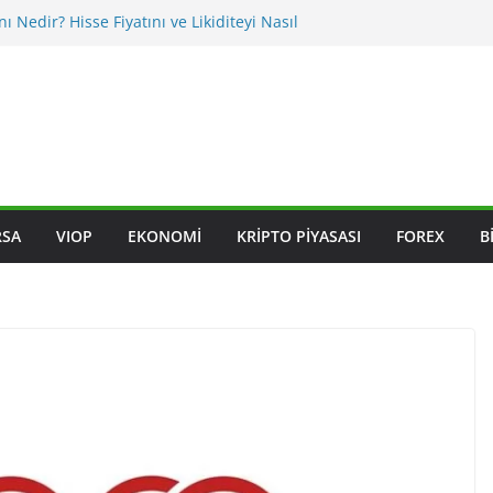
nı Nedir? Hisse Fiyatını ve Likiditeyi Nasıl
asıl Okunur? Yatırımcı İçin Kritik Maddeler
iklikleri BIST Hisselerini Nasıl Etkiler?
iklikleri Hisseleri Nasıl Etkiler?
ksleri Nedir? Sektörel Rotasyon Nasıl Takip
RSA
VIOP
EKONOMI
KRIPTO PIYASASI
FOREX
B