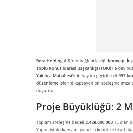
Bera Holding A.Ş.
‘nin bağlı ortaklığı
Komyapı İnş
Toplu Konut İdaresi Başkanlığı (TOKİ)
ile dev büt
Yakınca Mahallesi
‘nde hayata geçirilecek
997 ko
düzenleme
işlerini kapsayan bir sözleşme imzal
duyurdu.
Proje Büyüklüğü: 2 M
Toplam sözleşme bedeli
2.488.000.000 TL
olan bu
Yapım işinin kapsamı yalnızca konut ve ticari alan