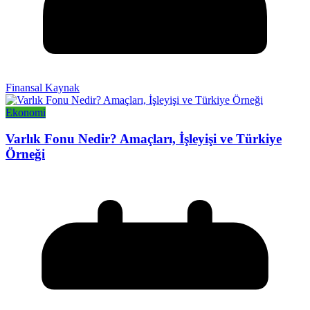
Finansal Kaynak
Ekonomi
Varlık Fonu Nedir? Amaçları, İşleyişi ve Türkiye
Örneği