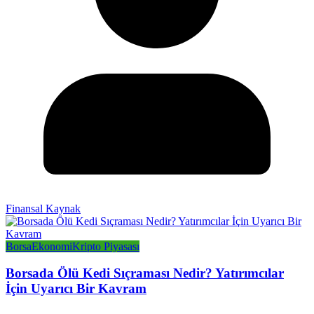
Finansal Kaynak
Borsa
Ekonomi
Kripto Piyasası
Borsada Ölü Kedi Sıçraması Nedir? Yatırımcılar
İçin Uyarıcı Bir Kavram