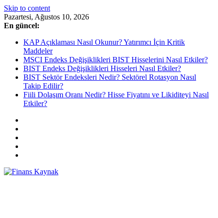
Skip to content
Pazartesi, Ağustos 10, 2026
En güncel:
KAP Açıklaması Nasıl Okunur? Yatırımcı İçin Kritik
Maddeler
MSCI Endeks Değişiklikleri BIST Hisselerini Nasıl Etkiler?
BIST Endeks Değişiklikleri Hisseleri Nasıl Etkiler?
BIST Sektör Endeksleri Nedir? Sektörel Rotasyon Nasıl
Takip Edilir?
Fiili Dolaşım Oranı Nedir? Hisse Fiyatını ve Likiditeyi Nasıl
Etkiler?