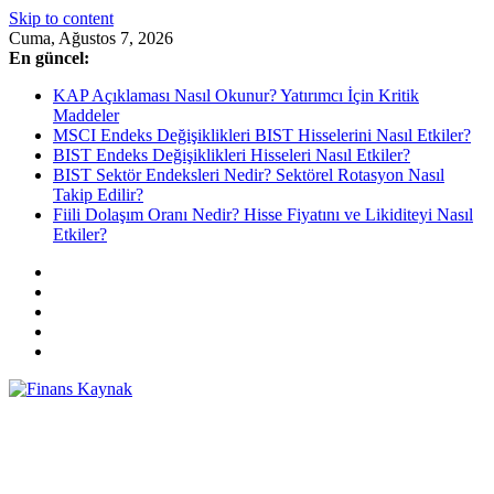
Skip to content
Cuma, Ağustos 7, 2026
En güncel:
KAP Açıklaması Nasıl Okunur? Yatırımcı İçin Kritik
Maddeler
MSCI Endeks Değişiklikleri BIST Hisselerini Nasıl Etkiler?
BIST Endeks Değişiklikleri Hisseleri Nasıl Etkiler?
BIST Sektör Endeksleri Nedir? Sektörel Rotasyon Nasıl
Takip Edilir?
Fiili Dolaşım Oranı Nedir? Hisse Fiyatını ve Likiditeyi Nasıl
Etkiler?