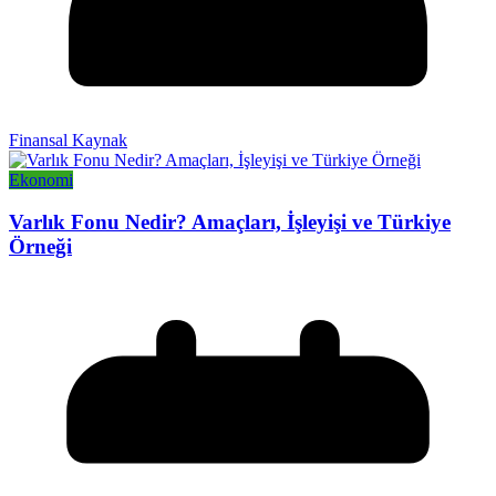
Finansal Kaynak
Ekonomi
Varlık Fonu Nedir? Amaçları, İşleyişi ve Türkiye
Örneği