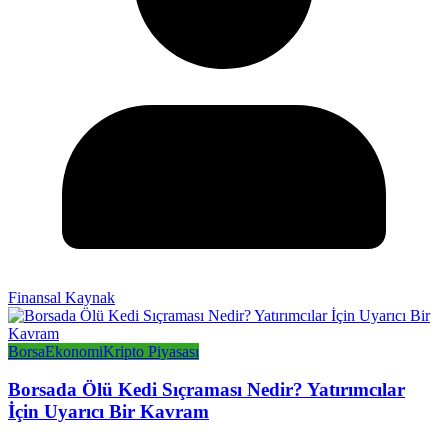
Finansal Kaynak
Borsa
Ekonomi
Kripto Piyasası
Borsada Ölü Kedi Sıçraması Nedir? Yatırımcılar
İçin Uyarıcı Bir Kavram