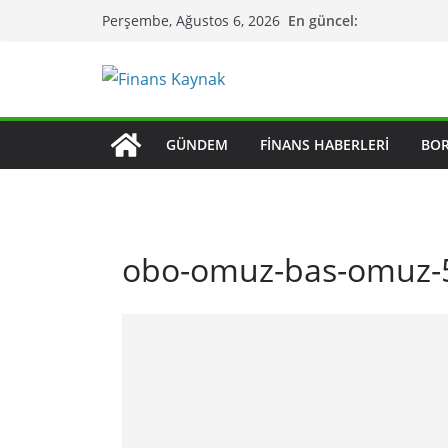
Skip
En güncel:
Perşembe, Ağustos 6, 2026
to
content
GÜNDEM
FINANS HABERLERI
BO
obo-omuz-bas-omuz-