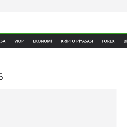
RSA
VIOP
EKONOMI
KRIPTO PIYASASI
FOREX
B
5