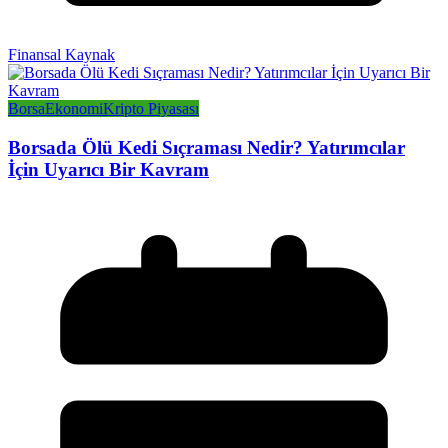
Finansal Kaynak
Borsa
Ekonomi
Kripto Piyasası
Borsada Ölü Kedi Sıçraması Nedir? Yatırımcılar
İçin Uyarıcı Bir Kavram