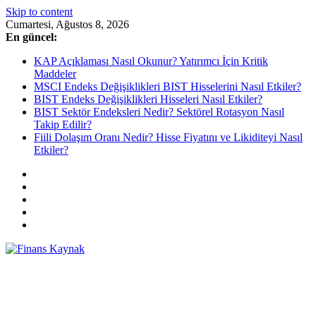
Skip to content
Cumartesi, Ağustos 8, 2026
En güncel:
KAP Açıklaması Nasıl Okunur? Yatırımcı İçin Kritik
Maddeler
MSCI Endeks Değişiklikleri BIST Hisselerini Nasıl Etkiler?
BIST Endeks Değişiklikleri Hisseleri Nasıl Etkiler?
BIST Sektör Endeksleri Nedir? Sektörel Rotasyon Nasıl
Takip Edilir?
Fiili Dolaşım Oranı Nedir? Hisse Fiyatını ve Likiditeyi Nasıl
Etkiler?