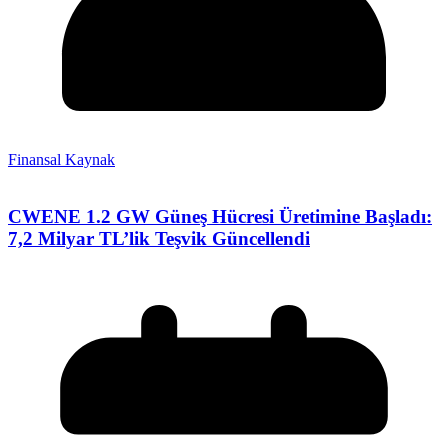
Finansal Kaynak
CWENE 1.2 GW Güneş Hücresi Üretimine Başladı:
7,2 Milyar TL’lik Teşvik Güncellendi