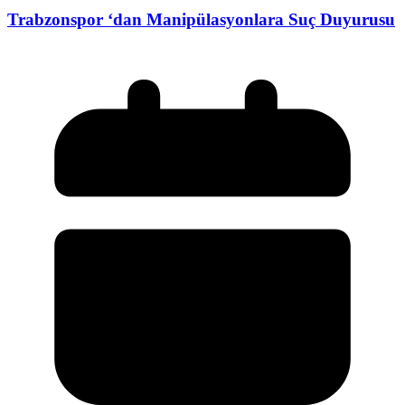
Trabzonspor ‘dan Manipülasyonlara Suç Duyurusu