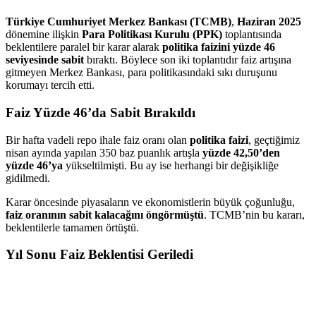
Türkiye Cumhuriyet Merkez Bankası (TCMB)
,
Haziran 2025
dönemine ilişkin
Para Politikası Kurulu (PPK)
toplantısında
beklentilere paralel bir karar alarak
politika faizini yüzde 46
seviyesinde sabit
bıraktı. Böylece son iki toplantıdır faiz artışına
gitmeyen Merkez Bankası, para politikasındaki sıkı duruşunu
korumayı tercih etti.
Faiz Yüzde 46’da Sabit Bırakıldı
Bir hafta vadeli repo ihale faiz oranı olan
politika faizi
, geçtiğimiz
nisan ayında yapılan 350 baz puanlık artışla
yüzde 42,50’den
yüzde 46’ya
yükseltilmişti. Bu ay ise herhangi bir değişikliğe
gidilmedi.
Karar öncesinde piyasaların ve ekonomistlerin büyük çoğunluğu,
faiz oranının sabit kalacağını öngörmüştü
. TCMB’nin bu kararı,
beklentilerle tamamen örtüştü.
Yıl Sonu Faiz Beklentisi Geriledi