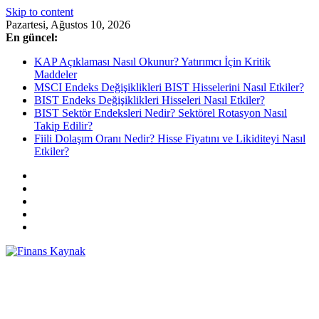
Skip to content
Pazartesi, Ağustos 10, 2026
En güncel:
KAP Açıklaması Nasıl Okunur? Yatırımcı İçin Kritik
Maddeler
MSCI Endeks Değişiklikleri BIST Hisselerini Nasıl Etkiler?
BIST Endeks Değişiklikleri Hisseleri Nasıl Etkiler?
BIST Sektör Endeksleri Nedir? Sektörel Rotasyon Nasıl
Takip Edilir?
Fiili Dolaşım Oranı Nedir? Hisse Fiyatını ve Likiditeyi Nasıl
Etkiler?