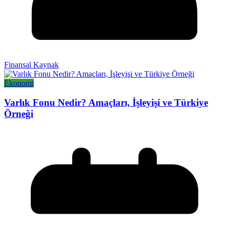
Finansal Kaynak
Ekonomi
Varlık Fonu Nedir? Amaçları, İşleyişi ve Türkiye
Örneği