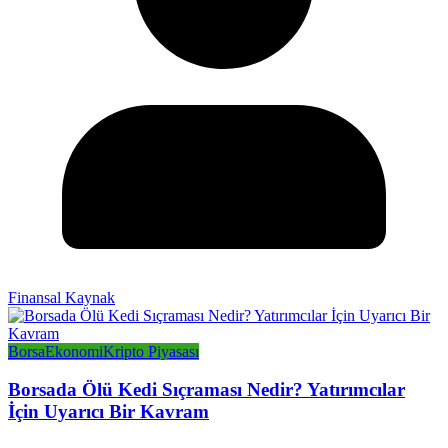
Finansal Kaynak
Borsa
Ekonomi
Kripto Piyasası
Borsada Ölü Kedi Sıçraması Nedir? Yatırımcılar
İçin Uyarıcı Bir Kavram