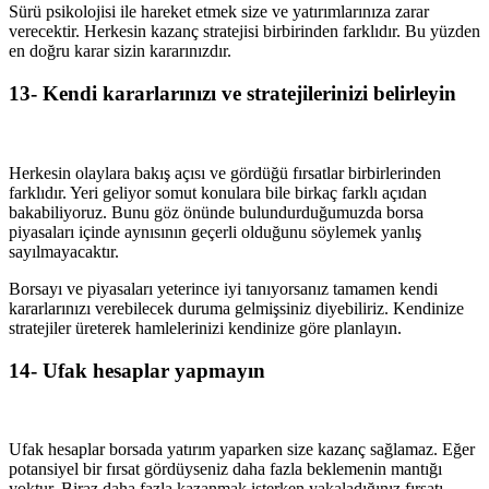
Sürü psikolojisi ile hareket etmek size ve yatırımlarınıza zarar
verecektir. Herkesin kazanç stratejisi birbirinden farklıdır. Bu yüzden
en doğru karar sizin kararınızdır.
13-
Kendi kararlarınızı ve stratejilerinizi belirleyin
Herkesin olaylara bakış açısı ve gördüğü fırsatlar birbirlerinden
farklıdır. Yeri geliyor somut konulara bile birkaç farklı açıdan
bakabiliyoruz. Bunu göz önünde bulundurduğumuzda borsa
piyasaları içinde aynısının geçerli olduğunu söylemek yanlış
sayılmayacaktır.
Borsayı ve piyasaları yeterince iyi tanıyorsanız tamamen kendi
kararlarınızı verebilecek duruma gelmişsiniz diyebiliriz. Kendinize
stratejiler üreterek hamlelerinizi kendinize göre planlayın.
14- Ufak hesaplar yapmayın
Ufak hesaplar borsada yatırım yaparken size kazanç sağlamaz. Eğer
potansiyel bir fırsat gördüyseniz daha fazla beklemenin mantığı
yoktur. Biraz daha fazla kazanmak isterken yakaladığınız fırsatı