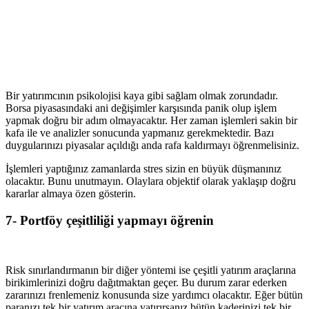
Bir yatırımcının psikolojisi kaya gibi sağlam olmak zorundadır.
Borsa piyasasındaki ani değişimler karşısında panik olup işlem
yapmak doğru bir adım olmayacaktır. Her zaman işlemleri sakin bir
kafa ile ve analizler sonucunda yapmanız gerekmektedir. Bazı
duygularınızı piyasalar açıldığı anda rafa kaldırmayı öğrenmelisiniz.
İşlemleri yaptığınız zamanlarda stres sizin en büyük düşmanınız
olacaktır. Bunu unutmayın. Olaylara objektif olarak yaklaşıp doğru
kararlar almaya özen gösterin.
7- Portföy çeşitliliği yapmayı öğrenin
Risk sınırlandırmanın bir diğer yöntemi ise çeşitli yatırım araçlarına
birikimlerinizi doğru dağıtmaktan geçer. Bu durum zarar ederken
zararınızı frenlemeniz konusunda size yardımcı olacaktır. Eğer bütün
paranızı tek bir yatırım aracına yatırırsanız bütün kaderinizi tek bir