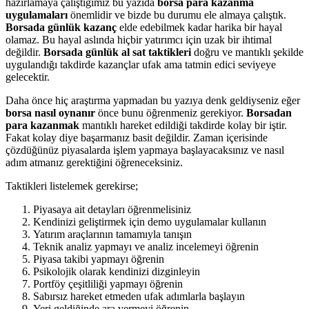
hazırlamaya çalıştığımız bu yazıda
borsa para kazanma
uygulamaları
önemlidir ve bizde bu durumu ele almaya çalıştık.
Borsada günlük kazanç
elde edebilmek kadar harika bir hayal
olamaz. Bu hayal aslında hiçbir yatırımcı için uzak bir ihtimal
değildir.
Borsada günlük al sat taktikleri
doğru ve mantıklı şekilde
uygulandığı takdirde kazançlar ufak ama tatmin edici seviyeye
gelecektir.
Daha önce hiç araştırma yapmadan bu yazıya denk geldiyseniz eğer
borsa nasıl oynanır
önce bunu öğrenmeniz gerekiyor.
Borsadan
para kazanmak
mantıklı hareket edildiği takdirde kolay bir iştir.
Fakat kolay diye başarmanız basit değildir. Zaman içerisinde
çözdüğünüz piyasalarda işlem yapmaya başlayacaksınız ve nasıl
adım atmanız gerektiğini öğreneceksiniz.
Taktikleri listelemek gerekirse;
Piyasaya ait detayları öğrenmelisiniz
Kendinizi geliştirmek için demo uygulamalar kullanın
Yatırım araçlarının tamamıyla tanışın
Teknik analiz yapmayı ve analiz incelemeyi öğrenin
Piyasa takibi yapmayı öğrenin
Psikolojik olarak kendinizi dizginleyin
Portföy çeşitliliği yapmayı öğrenin
Sabırsız hareket etmeden ufak adımlarla başlayın
Yeri geldiğinde ara vermeyi öğrenin