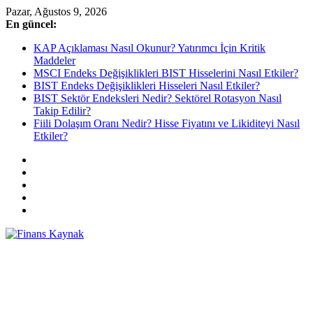
Skip
Pazar, Ağustos 9, 2026
to
En güncel:
content
KAP Açıklaması Nasıl Okunur? Yatırımcı İçin Kritik
Maddeler
MSCI Endeks Değişiklikleri BIST Hisselerini Nasıl Etkiler?
BIST Endeks Değişiklikleri Hisseleri Nasıl Etkiler?
BIST Sektör Endeksleri Nedir? Sektörel Rotasyon Nasıl
Takip Edilir?
Fiili Dolaşım Oranı Nedir? Hisse Fiyatını ve Likiditeyi Nasıl
Etkiler?