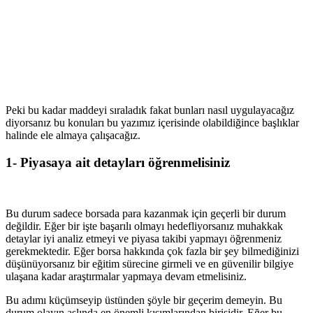
Peki bu kadar maddeyi sıraladık fakat bunları nasıl uygulayacağız
diyorsanız bu konuları bu yazımız içerisinde olabildiğince başlıklar
halinde ele almaya çalışacağız.
1- Piyasaya ait detayları öğrenmelisiniz
Bu durum sadece borsada para kazanmak için geçerli bir durum
değildir. Eğer bir işte başarılı olmayı hedefliyorsanız muhakkak
detaylar iyi analiz etmeyi ve piyasa takibi yapmayı öğrenmeniz
gerekmektedir. Eğer borsa hakkında çok fazla bir şey bilmediğinizi
düşünüyorsanız bir eğitim sürecine girmeli ve en güvenilir bilgiye
ulaşana kadar araştırmalar yapmaya devam etmelisiniz.
Bu adımı küçümseyip üstünden şöyle bir geçerim demeyin. Bu
durum olayın aslında en önemli kısımlarından birisidir. Eğer bu