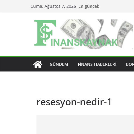
Skip
En güncel:
Cuma, Ağustos 7, 2026
to
content
GÜNDEM
FINANS HABERLERI
BO
resesyon-nedir-1