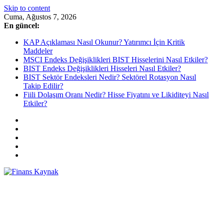
Skip to content
Cuma, Ağustos 7, 2026
En güncel:
KAP Açıklaması Nasıl Okunur? Yatırımcı İçin Kritik
Maddeler
MSCI Endeks Değişiklikleri BIST Hisselerini Nasıl Etkiler?
BIST Endeks Değişiklikleri Hisseleri Nasıl Etkiler?
BIST Sektör Endeksleri Nedir? Sektörel Rotasyon Nasıl
Takip Edilir?
Fiili Dolaşım Oranı Nedir? Hisse Fiyatını ve Likiditeyi Nasıl
Etkiler?