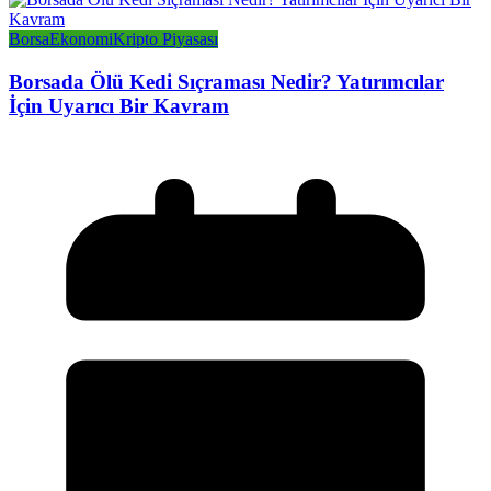
Borsa
Ekonomi
Kripto Piyasası
Borsada Ölü Kedi Sıçraması Nedir? Yatırımcılar
İçin Uyarıcı Bir Kavram