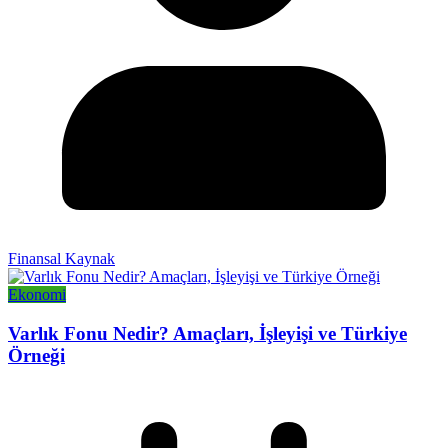
Finansal Kaynak
Ekonomi
Varlık Fonu Nedir? Amaçları, İşleyişi ve Türkiye
Örneği