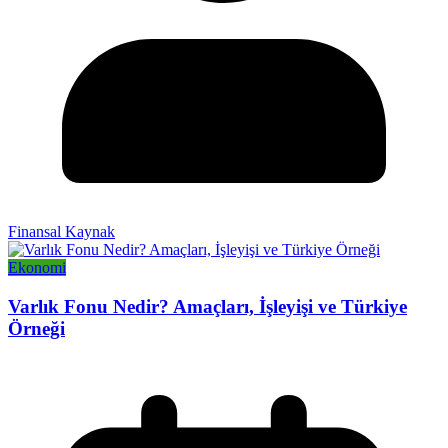
Finansal Kaynak
Ekonomi
Varlık Fonu Nedir? Amaçları, İşleyişi ve Türkiye
Örneği