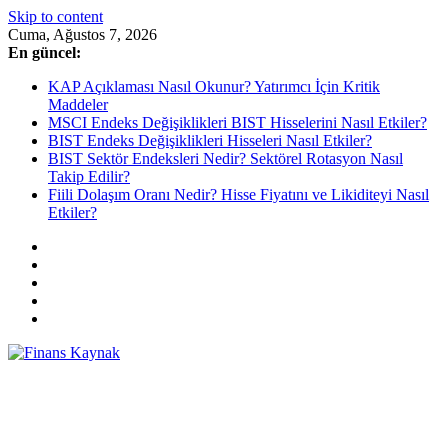
Skip to content
Cuma, Ağustos 7, 2026
En güncel:
KAP Açıklaması Nasıl Okunur? Yatırımcı İçin Kritik
Maddeler
MSCI Endeks Değişiklikleri BIST Hisselerini Nasıl Etkiler?
BIST Endeks Değişiklikleri Hisseleri Nasıl Etkiler?
BIST Sektör Endeksleri Nedir? Sektörel Rotasyon Nasıl
Takip Edilir?
Fiili Dolaşım Oranı Nedir? Hisse Fiyatını ve Likiditeyi Nasıl
Etkiler?