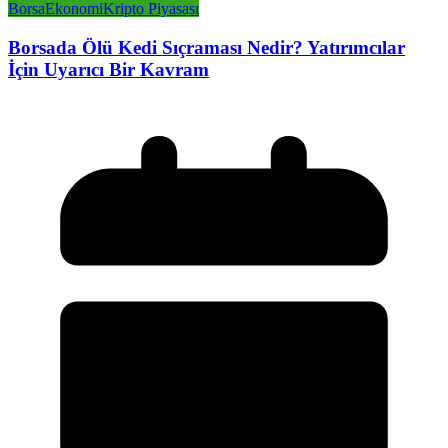
Borsa
Ekonomi
Kripto Piyasası
Borsada Ölü Kedi Sıçraması Nedir? Yatırımcılar
İçin Uyarıcı Bir Kavram