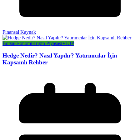
Finansal Kaynak
Borsa
Ekonomi
Kripto Piyasası
VIOP
Hedge Nedir? Nasıl Yapılır? Yatırımcılar İçin
Kapsamlı Rehber