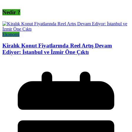
Nedir ?
Ekonomi
Kiralık Konut Fiyatlarında Reel Artış Devam
Ediyor: İstanbul ve İzmir Öne Çıktı