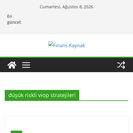
Skip
Cumartesi, Ağustos 8, 2026
to
En
content
güncel:
düşük riskli viop stratejileri