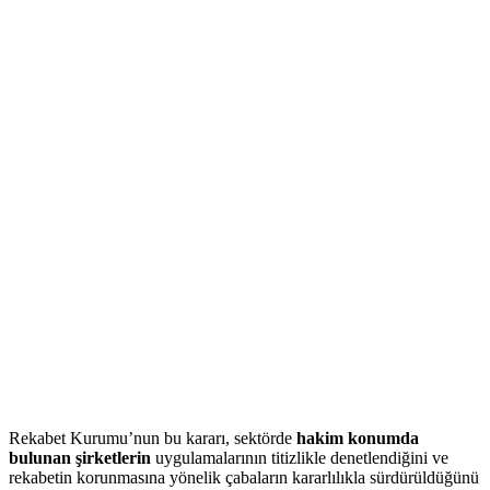
Rekabet Kurumu’nun bu kararı, sektörde
hakim konumda
bulunan şirketlerin
uygulamalarının titizlikle denetlendiğini ve
rekabetin korunmasına yönelik çabaların kararlılıkla sürdürüldüğünü