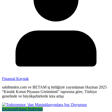
Finansal Kaynak
sahibinden.com ve BETAM iş birliğiyle yayımlanan Haziran 2025
“Kiralık Konut Piyasası Görünümü” raporuna göre, Türkiye
genelinde ve büyükşehirlerde kira artışı
Ekonomi
Finans Haberleri