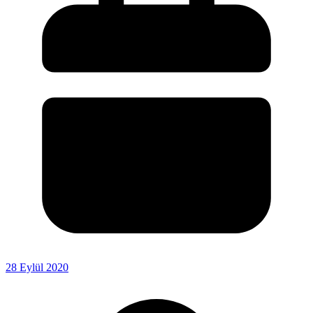
28 Eylül 2020