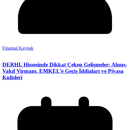
Finansal Kaynak
DERHL Hissesinde Dikkat Çeken Gelişmeler: Alnus-
Vakıf Virmanı, EMKEL’e Geçiş İddiaları ve Piyasa
Kulisleri