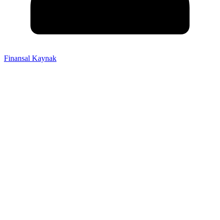
Finansal Kaynak