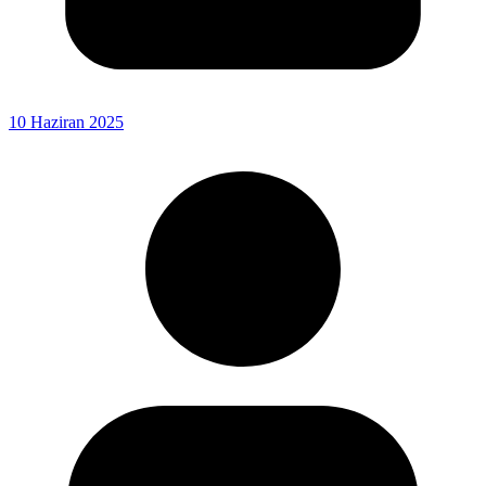
10 Haziran 2025