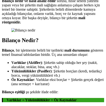
Bilanço nedir ve nasıl analiz edilir
sorusu, hisse senedi yatırımı
yapan veya bir şirketin mali sağlığını anlamaya çalışan herkes için
temel bir öneme sahiptir. Şirketlerin belirli dönemlerde kamuya
açıkladığı bilançolar, onların varlık, borç ve öz kaynak yapısını
ortaya koyar. Bir başka deyişle, bilanço bir şirketin
mali
röntgenidir.
Bilanço Nedir?
Bilanço
, bir işletmenin belirli bir tarihteki
mali durumunu
gösteren
temel finansal tablolardan biridir. Üç ana unsurdan oluşur:
Varlıklar (Aktifler)
: Şirketin sahip olduğu her şey (nakit,
alacaklar, stoklar, bina, araç vb.)
Yükümlülükler (Pasifler)
: Şirketin borçları (kredi, tedarikçi
borcu, vergi yükümlülükleri vb.)
Öz Kaynaklar
: Varlıklar eksi borçlar = Şirketin gerçek değeri
(ana sermaye + kar/zarar)
Bilanço eşitliği
şu şekilde ifade edilir:
Varlıklar = Yükümlülükler + Öz Kaynaklar