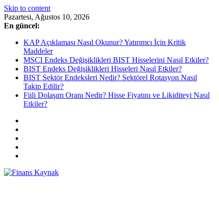
Skip to content
Pazartesi, Ağustos 10, 2026
En güncel:
KAP Açıklaması Nasıl Okunur? Yatırımcı İçin Kritik
Maddeler
MSCI Endeks Değişiklikleri BIST Hisselerini Nasıl Etkiler?
BIST Endeks Değişiklikleri Hisseleri Nasıl Etkiler?
BIST Sektör Endeksleri Nedir? Sektörel Rotasyon Nasıl
Takip Edilir?
Fiili Dolaşım Oranı Nedir? Hisse Fiyatını ve Likiditeyi Nasıl
Etkiler?