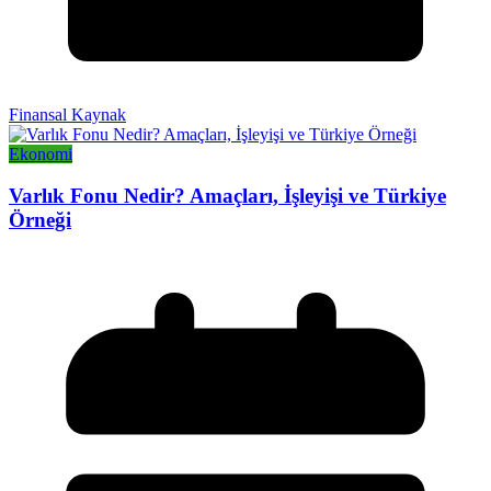
Finansal Kaynak
Ekonomi
Varlık Fonu Nedir? Amaçları, İşleyişi ve Türkiye
Örneği