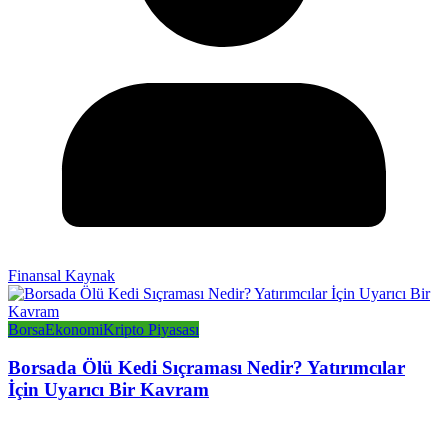
Finansal Kaynak
Borsa
Ekonomi
Kripto Piyasası
Borsada Ölü Kedi Sıçraması Nedir? Yatırımcılar
İçin Uyarıcı Bir Kavram