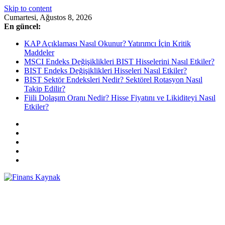
Skip to content
Cumartesi, Ağustos 8, 2026
En güncel:
KAP Açıklaması Nasıl Okunur? Yatırımcı İçin Kritik
Maddeler
MSCI Endeks Değişiklikleri BIST Hisselerini Nasıl Etkiler?
BIST Endeks Değişiklikleri Hisseleri Nasıl Etkiler?
BIST Sektör Endeksleri Nedir? Sektörel Rotasyon Nasıl
Takip Edilir?
Fiili Dolaşım Oranı Nedir? Hisse Fiyatını ve Likiditeyi Nasıl
Etkiler?