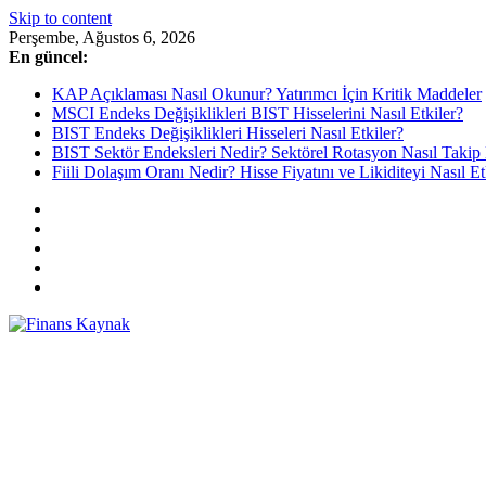
Skip to content
Perşembe, Ağustos 6, 2026
En güncel:
KAP Açıklaması Nasıl Okunur? Yatırımcı İçin Kritik Maddeler
MSCI Endeks Değişiklikleri BIST Hisselerini Nasıl Etkiler?
BIST Endeks Değişiklikleri Hisseleri Nasıl Etkiler?
BIST Sektör Endeksleri Nedir? Sektörel Rotasyon Nasıl Takip 
Fiili Dolaşım Oranı Nedir? Hisse Fiyatını ve Likiditeyi Nasıl Et