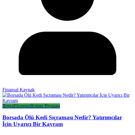
Finansal Kaynak
Borsa
Ekonomi
Kripto Piyasası
Borsada Ölü Kedi Sıçraması Nedir? Yatırımcılar
İçin Uyarıcı Bir Kavram