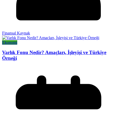
Finansal Kaynak
Ekonomi
Varlık Fonu Nedir? Amaçları, İşleyişi ve Türkiye
Örneği