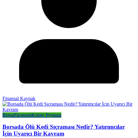
Finansal Kaynak
Borsa
Ekonomi
Kripto Piyasası
Borsada Ölü Kedi Sıçraması Nedir? Yatırımcılar
İçin Uyarıcı Bir Kavram