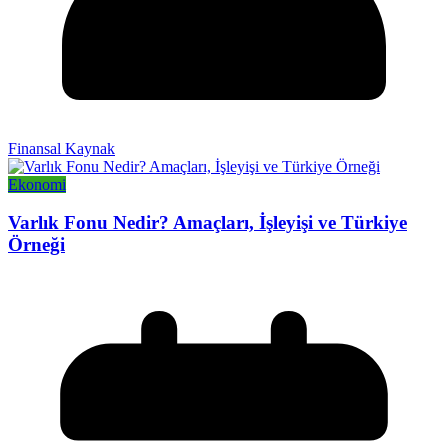
Finansal Kaynak
Ekonomi
Varlık Fonu Nedir? Amaçları, İşleyişi ve Türkiye
Örneği