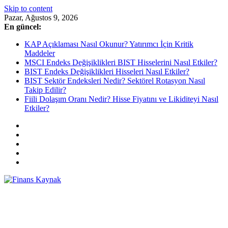
Skip to content
Pazar, Ağustos 9, 2026
En güncel:
KAP Açıklaması Nasıl Okunur? Yatırımcı İçin Kritik
Maddeler
MSCI Endeks Değişiklikleri BIST Hisselerini Nasıl Etkiler?
BIST Endeks Değişiklikleri Hisseleri Nasıl Etkiler?
BIST Sektör Endeksleri Nedir? Sektörel Rotasyon Nasıl
Takip Edilir?
Fiili Dolaşım Oranı Nedir? Hisse Fiyatını ve Likiditeyi Nasıl
Etkiler?