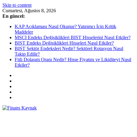
Skip to content
Cumartesi, Ağustos 8, 2026
En güncel:
KAP Açıklaması Nasıl Okunur? Yatırımcı İçin Kritik
Maddeler
MSCI Endeks Değişiklikleri BIST Hisselerini Nasıl Etkiler?
BIST Endeks Değişiklikleri Hisseleri Nasıl Etkiler?
BIST Sektör Endeksleri Nedir? Sektörel Rotasyon Nasıl
Takip Edilir?
Fiili Dolaşım Oranı Nedir? Hisse Fiyatını ve Likiditeyi Nasıl
Etkiler?