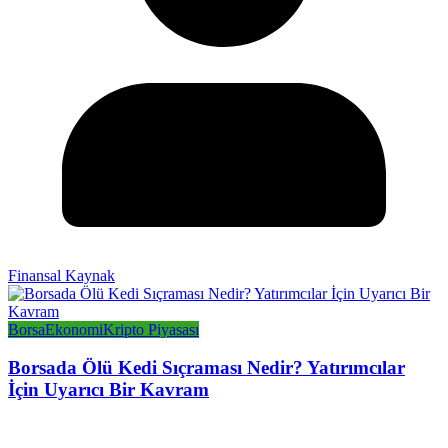
Finansal Kaynak
Borsa
Ekonomi
Kripto Piyasası
Borsada Ölü Kedi Sıçraması Nedir? Yatırımcılar
İçin Uyarıcı Bir Kavram