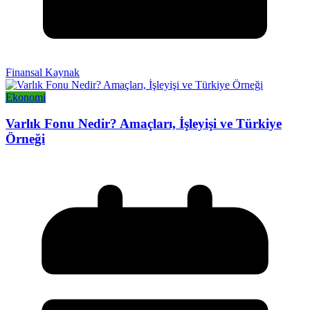
Finansal Kaynak
Ekonomi
Varlık Fonu Nedir? Amaçları, İşleyişi ve Türkiye
Örneği