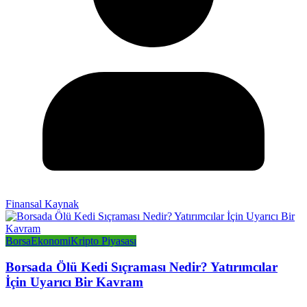
Finansal Kaynak
Borsa
Ekonomi
Kripto Piyasası
Borsada Ölü Kedi Sıçraması Nedir? Yatırımcılar
İçin Uyarıcı Bir Kavram