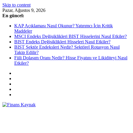
Skip to content
Pazar, Ağustos 9, 2026
En güncel:
KAP Açıklaması Nasıl Okunur? Yatırımcı İçin Kritik
Maddeler
MSCI Endeks Değişiklikleri BIST Hisselerini Nasıl Etkiler?
BIST Endeks Değişiklikleri Hisseleri Nasıl Etkiler?
BIST Sektör Endeksleri Nedir? Sektörel Rotasyon Nasıl
Takip Edilir?
Fiili Dolaşım Oranı Nedir? Hisse Fiyatını ve Likiditeyi Nasıl
Etkiler?