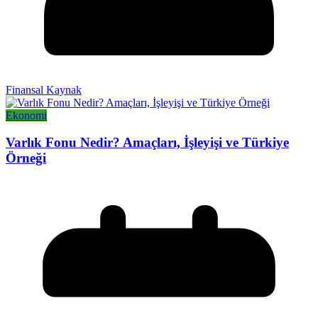
Finansal Kaynak
Ekonomi
Varlık Fonu Nedir? Amaçları, İşleyişi ve Türkiye
Örneği