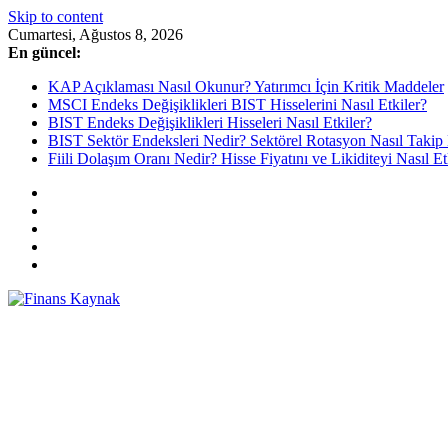
Skip to content
Cumartesi, Ağustos 8, 2026
En güncel:
KAP Açıklaması Nasıl Okunur? Yatırımcı İçin Kritik Maddeler
MSCI Endeks Değişiklikleri BIST Hisselerini Nasıl Etkiler?
BIST Endeks Değişiklikleri Hisseleri Nasıl Etkiler?
BIST Sektör Endeksleri Nedir? Sektörel Rotasyon Nasıl Takip 
Fiili Dolaşım Oranı Nedir? Hisse Fiyatını ve Likiditeyi Nasıl Et