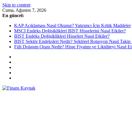
Skip to content
Cuma, Ağustos 7, 2026
En güncel:
KAP Açıklaması Nasıl Okunur? Yatırımcı İçin Kritik Maddeler
MSCI Endeks Değişiklikleri BIST Hisselerini Nasıl Etkiler?
BIST Endeks Değişiklikleri Hisseleri Nasıl Etkiler?
BIST Sektör Endeksleri Nedir? Sektörel Rotasyon Nasıl Takip 
Fiili Dolaşım Oranı Nedir? Hisse Fiyatını ve Likiditeyi Nasıl Et