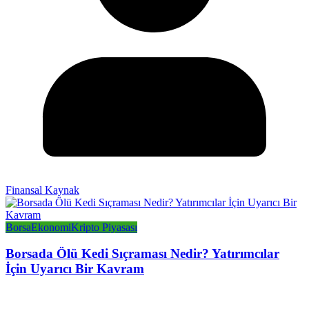
Finansal Kaynak
Borsa
Ekonomi
Kripto Piyasası
Borsada Ölü Kedi Sıçraması Nedir? Yatırımcılar
İçin Uyarıcı Bir Kavram