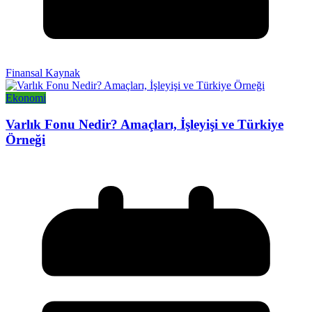
Finansal Kaynak
Ekonomi
Varlık Fonu Nedir? Amaçları, İşleyişi ve Türkiye
Örneği