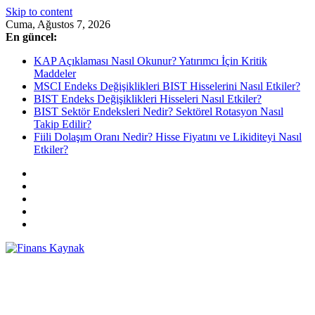
Skip to content
Cuma, Ağustos 7, 2026
En güncel:
KAP Açıklaması Nasıl Okunur? Yatırımcı İçin Kritik
Maddeler
MSCI Endeks Değişiklikleri BIST Hisselerini Nasıl Etkiler?
BIST Endeks Değişiklikleri Hisseleri Nasıl Etkiler?
BIST Sektör Endeksleri Nedir? Sektörel Rotasyon Nasıl
Takip Edilir?
Fiili Dolaşım Oranı Nedir? Hisse Fiyatını ve Likiditeyi Nasıl
Etkiler?