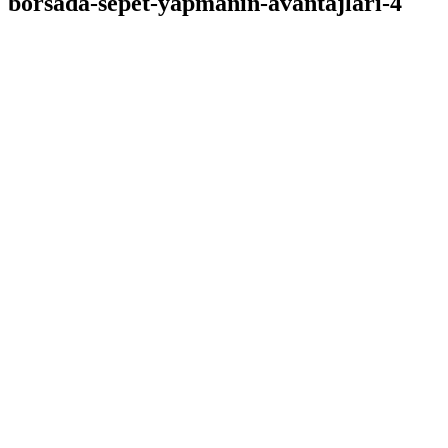
borsada-sepet-yapmanin-avantajlari-4