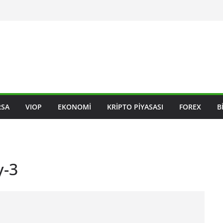
RSA
VIOP
EKONOMI
KRIPTO PIYASASI
FOREX
B
y-3