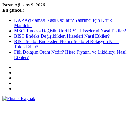
Skip
Pazar, Ağustos 9, 2026
to
En güncel:
content
KAP Açıklaması Nasıl Okunur? Yatırımcı İçin Kritik
Maddeler
MSCI Endeks Değişiklikleri BIST Hisselerini Nasıl Etkiler?
BIST Endeks Değişiklikleri Hisseleri Nasıl Etkiler?
BIST Sektör Endeksleri Nedir? Sektörel Rotasyon Nasıl
Takip Edilir?
Fiili Dolaşım Oranı Nedir? Hisse Fiyatını ve Likiditeyi Nasıl
Etkiler?