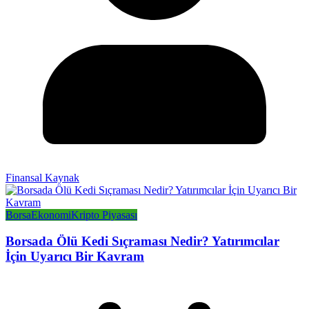
Finansal Kaynak
Borsa
Ekonomi
Kripto Piyasası
Borsada Ölü Kedi Sıçraması Nedir? Yatırımcılar
İçin Uyarıcı Bir Kavram