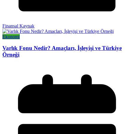
Finansal Kaynak
Ekonomi
Varlık Fonu Nedir? Amaçları, İşleyişi ve Türkiye
Örneği